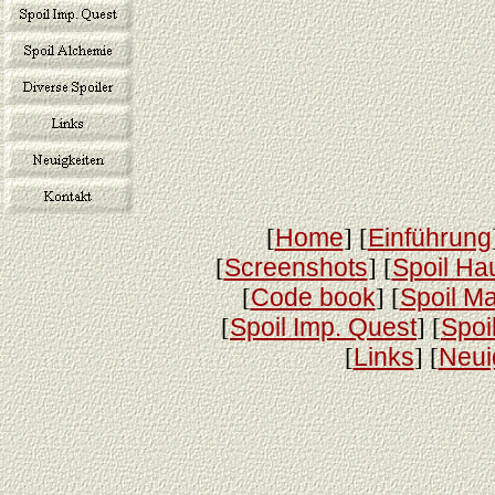
[
Home
] [
Einführung
[
Screenshots
] [
Spoil Ha
[
Code book
] [
Spoil Ma
[
Spoil Imp. Quest
] [
Spoi
[
Links
] [
Neui